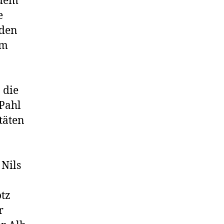
 dem
e
 den
am
 die
 Pahl
täten
 Nils
otz
r