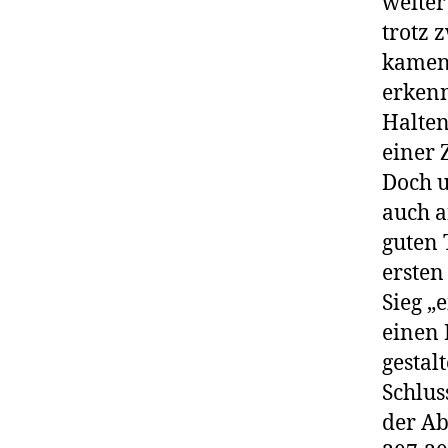
weiter
trotz 
kamen.
erkenn
Halten
einer 
Doch u
auch a
guten 
ersten
Sieg „
einen 
gestal
Schlus
der Ab