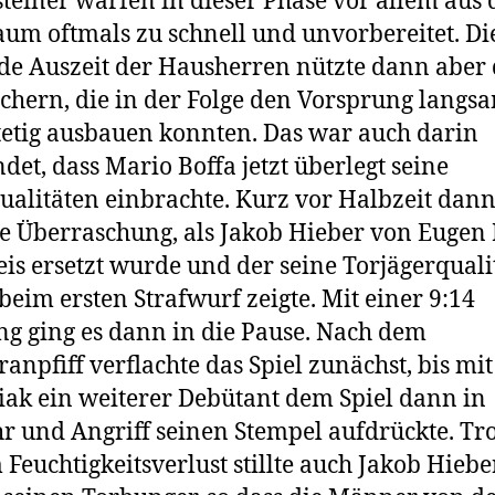
teiner warfen in dieser Phase vor allem aus
um oftmals zu schnell und unvorbereitet. Di
de Auszeit der Hausherren nützte dann aber
hern, die in der Folge den Vorsprung langs
tetig ausbauen konnten. Das war auch darin
det, dass Mario Boffa jetzt überlegt seine
alitäten einbrachte. Kurz vor Halbzeit dann
e Überraschung, als Jakob Hieber von Eugen
is ersetzt wurde und der seine Torjägerquali
 beim ersten Strafwurf zeigte. Mit einer 9:14
g ging es dann in die Pause. Nach dem
anpfiff verflachte das Spiel zunächst, bis mit
ak ein weiterer Debütant dem Spiel dann in
 und Angriff seinen Stempel aufdrückte. Tr
Feuchtigkeitsverlust stillte auch Jakob Hiebe