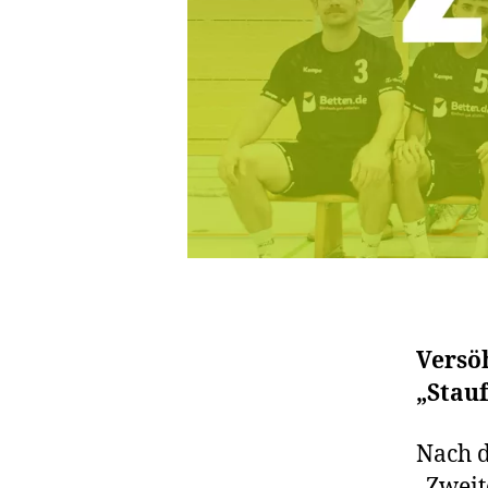
Versö
„Stau
Nach d
„Zweit