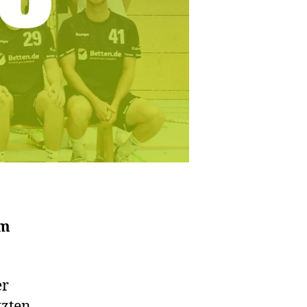
om
er
tzten