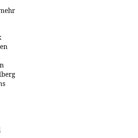
 mehr
k
ten
en
lberg
ns
l