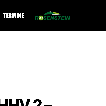
TERMINE
 HHV 2 –