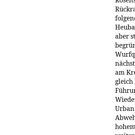
Rosens
Rückra
folgen
Heubac
aber s
begrün
Wurfqu
nächst
am Kre
gleich
Führun
Wieder
Urbani
Abwehr
hohem 