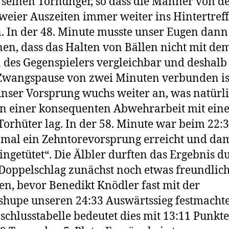
 seinen Torhunger, so dass die Männer von d
zweier Auszeiten immer weiter ins Hintertref
 In der 48. Minute musste unser Eugen dann
en, dass das Halten von Bällen nicht mit de
 des Gegenspielers vergleichbar und deshalb
Zwangspause von zwei Minuten verbunden is
nser Vorsprung wuchs weiter an, was natürl
n einer konsequenten Abwehrarbeit mit ein
Torhüter lag. In der 58. Minute war beim 22:
 mal ein Zehntorevorsprung erreicht und dam
eingetütet“. Die Älbler durften das Ergebnis d
Doppelschlag zunächst noch etwas freundlic
ten, bevor Benedikt Knödler fast mit der
shupe unseren 24:33 Auswärtssieg festmachte
schlusstabelle bedeutet dies mit 13:11 Punkt