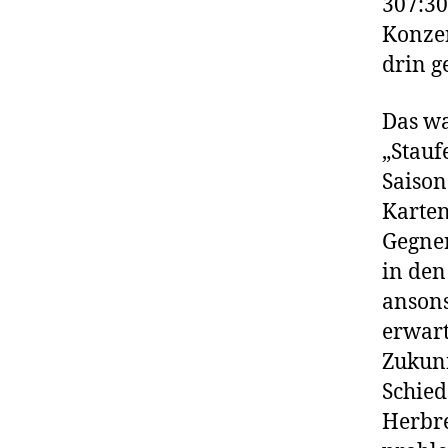
307:30
Konzen
drin g
Das wa
„Stauf
Saison
Karten
Gegner
in den
ansons
erwart
Zukunf
Schied
Herbre