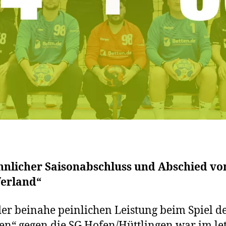
hnlicher Saisonabschluss und Abschied v
ferland“
er beinahe peinlichen Leistung beim Spiel d
en“ gegen die SG Hofen/Hüttlingen war im le