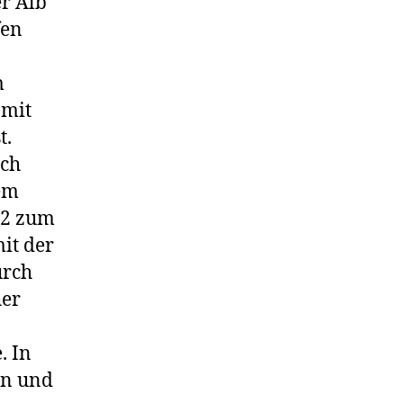
er Alb
fen
m
 mit
t.
ich
em
32 zum
it der
urch
her
. In
en und