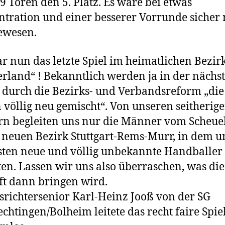
9 Toren den 5. Platz. Es wäre bei etwas
tration und einer besserer Vorrunde sicher
ewesen.
r nun das letzte Spiel im heimatlichen Bezir
erland“ ! Bekanntlich werden ja in der nächs
 durch die Bezirks- und Verbandsreform „die
 völlig neu gemischt“. Von unseren seitherig
n begleiten uns nur die Männer vom Scheue
 neuen Bezirk Stuttgart-Rems-Murr, in dem u
ten neue und völlig unbekannte Handballer
en. Lassen wir uns also überraschen, was die
t dann bringen wird.
srichtersenior Karl-Heinz Jooß von der SG
chtingen/Bolheim leitete das recht faire Spie