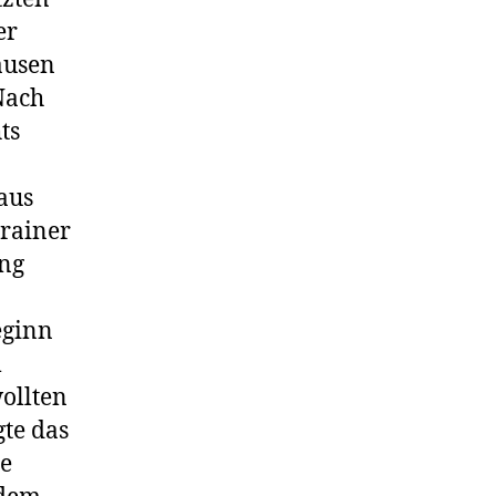
er
ausen
Nach
ts
aus
Trainer
ang
eginn
m
ollten
te das
ie