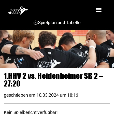
VEREIN
TEAMS
SPIELBERICHTE
TERMINE
JSG ROSENSTEIN
Spielplan und Tabelle
1.HHV 2 vs. Heidenheimer SB 2 –
27:20
geschrieben am
10.03.2024
um
18:16
Kein Spielbericht verfügbar!