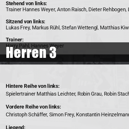
Stehend von links:
Trainer Hannes Weyer, Anton Raisch, Dieter Rehbogen, L
Sitzend von links:
Lukas Frey, Markus Rühl, Stefan Wettengl, Matthias Kiw
Trainer:
Harry Pahl, Hannes Weyer
Herren 3
Hintere Reihe von links:
Spielertrainer Matthias Leichter, Robin Grau, Robin Sta
Vordere Reihe von links:
Christoph Schäffer, Simon Frey, Konstantin Heinzelman
Liegend: