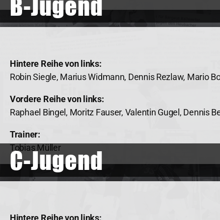
B-Jugend
Hintere Reihe von links:
Robin Siegle, Marius Widmann, Dennis Rezlaw, Mario Bof
Vordere Reihe von links:
Raphael Bingel, Moritz Fauser, Valentin Gugel, Dennis B
Trainer:
Tobias Müller
C-Jugend
Hintere Reihe von links: