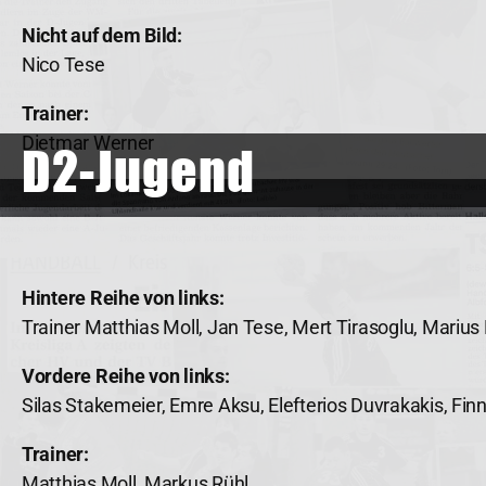
Nicht auf dem Bild:
Nico Tese
Trainer:
Dietmar Werner
D2-Jugend
Hintere Reihe von links:
Trainer Matthias Moll, Jan Tese, Mert Tirasoglu, Marius 
Vordere Reihe von links:
Silas Stakemeier, Emre Aksu, Elefterios Duvrakakis, Fin
Trainer:
Matthias Moll, Markus Rühl