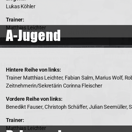
Lukas Köhler
Trainer:
Matthias Leichter
A-Jugend
Hintere Reihe von links:
Trainer Matthias Leichter, Fabian Salm, Marius Wolf, R
Zeitnehmerin/Sekretärin Corinna Fleischer
Vordere Reihe von links:
Benedikt Fauser, Christoph Schäffer, Julian Seemüller,
Trainer:
Matthias Leichter