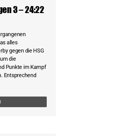
gen 3 – 24:22
vergangenen
as alles
erby gegen die HSG
 um die
end Punkte im Kampf
n. Entsprechend
t