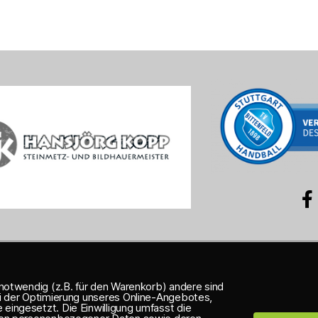
CHUTZERKLÄRUNG
BANKVERBINDUN
notwendig (z.B. für den Warenkorb) andere sind
i der Optimierung unseres Online-Angebotes,
ingesetzt. Die Einwilligung umfasst die