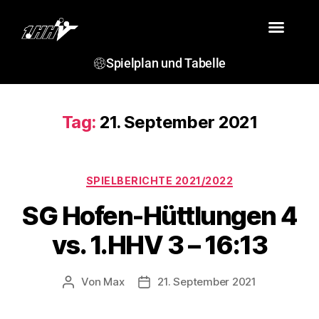
VEREIN
TEAMS
SPIELBERICHTE
TERMINE
JSG ROSENSTEIN
Spielplan und Tabelle
Tag:
21. September 2021
SPIELBERICHTE 2021/2022
SG Hofen-Hüttlungen 4
vs. 1.HHV 3 – 16:13
Von
Max
21. September 2021