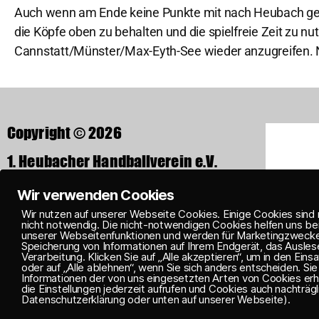
Auch wenn am Ende keine Punkte mit nach Heubach gen
die Köpfe oben zu behalten und die spielfreie Zeit zu
Cannstatt/Münster/Max-Eyth-See wieder anzugreifen. Nä
Copyright © 2026
1. Heubacher Handballverein e.V.
Rechbergstraße 37
Wir verwenden Cookies
73540 Heubach
Wir nutzen auf unserer Webseite Cookies. Einige Cookies sind 
nicht notwendig. Die nicht-notwendigen Cookies helfen uns be
unserer Webseitenfunktionen und werden für Marketingzwecke e
Speicherung von Informationen auf Ihrem Endgerät, das Ausl
Verarbeitung. Klicken Sie auf „Alle akzeptieren“, um in den Ein
oder auf „Alle ablehnen“, wenn Sie sich anders entscheiden. Sie
Informationen der von uns eingesetzten Arten von Cookies erha
die Einstellungen jederzeit aufrufen und Cookies auch nachträgli
Datenschutzerklärung oder unten auf unserer Webseite).
IMPRESSUM
DATENS