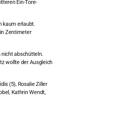
tteren Ein-Tore-
n kaum erlaubt.
ein Zentimeter
 nicht abschütteln.
z wollte der Ausgleich
s (5), Rosalie Ziller
robel, Kathrin Wendt,