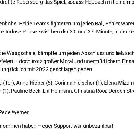
drehte Rudersberg das Spiel, sodass Heubach mit einem bi
nhöhe. Beide Teams fighteten um jeden Ball, Fehler ware
e torlose Phase zwischen der 30. und 37. Minute, in der k
die Waagschale, kämpfte um jeden Abschluss und ließ sich
feiert – doch trotz großer Moral und unermüdlichem Einsat
 unglücklich mit 20:22 geschlagen geben.
Tor), Anna Hieber (6), Corinna Fleischer (1), Elena Mizamidi
er (1), Pauline Beck, Lia Heimann, Christina Roor, Doreen St
o Pede Werner
genommen haben – euer Support war unbezahlbar!