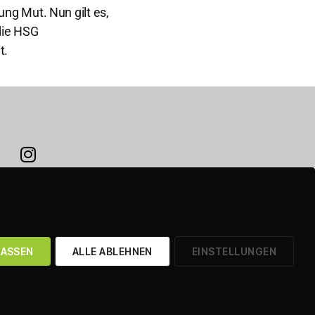
g Mut. Nun gilt es,
die HSG
t.
LASSEN
ALLE ABLEHNEN
EINSTELLUNGEN
GEN