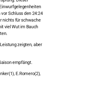
n Einwurfgelegenheiten
 vor Schluss den 24:24
ar nichts für schwache
it viel Wut im Bauch
lten.
Leistung zeigten, aber
Saison empfängt.
Junker(1), E.Romero(2),