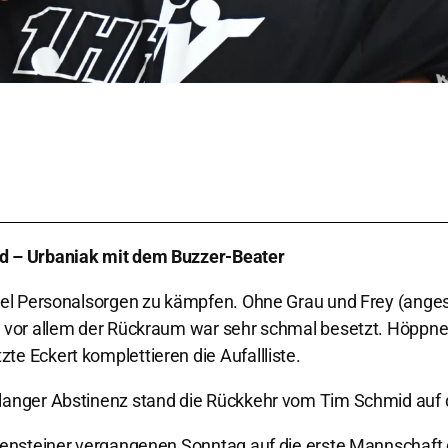
nd – Urbaniak mit dem Buzzer-Beater
 viel Personalsorgen zu kämpfen. Ohne Grau und Frey (ange
n, vor allem der Rückraum war sehr schmal besetzt. Höppne
e Eckert komplettieren die Aufallliste.
 langer Abstinenz stand die Rückkehr vom Tim Schmid auf 
Rosensteiner vergangenen Sonntag auf die erste Mannschaft