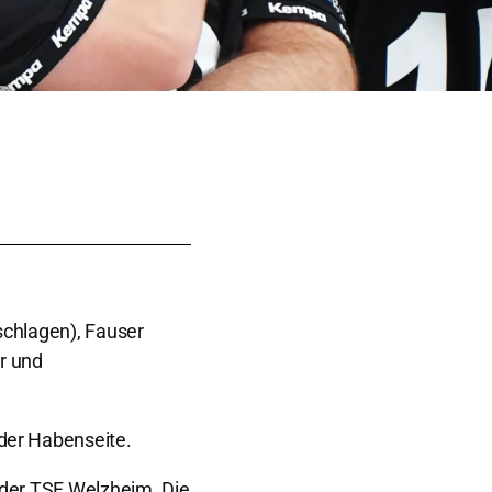
schlagen), Fauser
r und
der Habenseite.
 der TSF Welzheim. Die