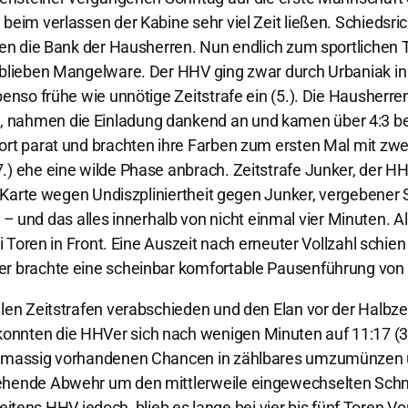
eim verlassen der Kabine sehr viel Zeit ließen. Schiedsrich
gen die Bank der Hausherren. Nun endlich zum sportlichen T
 blieben Mangelware. Der HHV ging zwar durch Urbaniak in
enso frühe wie unnötige Zeitstrafe ein (5.). Die Hausherren,
nahmen die Einladung dankend an und kamen über 4:3 bess
rt parat und brachten ihre Farben zum ersten Mal mit zwei
) ehe eine wilde Phase anbrach. Zeitstrafe Junker, der HHV
ue Karte wegen Undiszpliniertheit gegen Junker, vergebener
nd das alles innerhalb von nicht einmal vier Minuten. Al
i Toren in Front. Eine Auszeit nach erneuter Vollzahl schien
er brachte eine scheinbar komfortable Pausenführung von 
elen Zeitstrafen verabschieden und den Elan vor der Halbze
onnten die HHVer sich nach wenigen Minuten auf 11:17 (34
ie massig vorhandenen Chancen in zählbares umzumünzen 
tehende Abwehr um den mittlerweile eingewechselten Schm
ns HHV jedoch, blieb es lange bei vier bis fünf Toren Vo