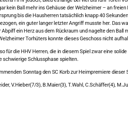
 gar kein Ball mehr ins Gehäuse der Welzheimer – an freie
orsprung bis die Hausherren tatsächlich knapp 40 Sekunden
gezogen, ein guter langer letzter Angriff musste her. Das w
 Abpiff ein Herz aus dem Rückraum und nagelte den Ball m
 Welzheimer Torhüters konnte dieses Geschoss nicht aufha
 für die HHV Herren, die in diesem Spiel zwar eine solide 
 schwierige Schlussphase spielten.
ommenden Sonntag den SC Korb zur Heimpremiere dieser 
neider, V.Hieber(7/3), B.Maier(3), T.Wahl, C.Schäffer(4), M.