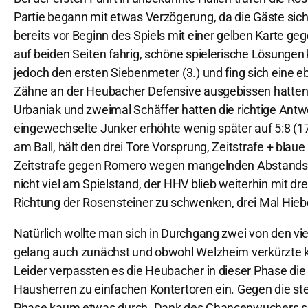
Partie begann mit etwas Verzögerung, da die Gäste sich b
bereits vor Beginn des Spiels mit einer gelben Karte ge
auf beiden Seiten fahrig, schöne spielerische Lösungen
jedoch den ersten Siebenmeter (3.) und fing sich eine eb
Zähne an der Heubacher Defensive ausgebissen hatten, 
Urbaniak und zweimal Schäffer hatten die richtige Antwo
eingewechselte Junker erhöhte wenig später auf 5:8 (17.
am Ball, hält den drei Tore Vorsprung, Zeitstrafe + bla
Zeitstrafe gegen Romero wegen mangelnden Abstands – u
nicht viel am Spielstand, der HHV blieb weiterhin mit dre
Richtung der Rosensteiner zu schwenken, drei Mal Hieb
Natürlich wollte man sich in Durchgang zwei von den vi
gelang auch zunächst und obwohl Welzheim verkürzte k
Leider verpassten es die Heubacher in dieser Phase d
Hausherren zu einfachen Kontertoren ein. Gegen die s
Phase kaum etwas durch. Dank des Chancenwuchers seite