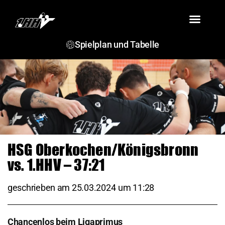
VEREIN
TEAMS
SPIELBERICHTE
TERMINE
JSG ROSENSTEIN
Spielplan und Tabelle
HSG Oberkochen/Königsbronn
vs. 1.HHV – 37:21
geschrieben am
25.03.2024
um
11:28
Chancenlos beim Ligaprimus