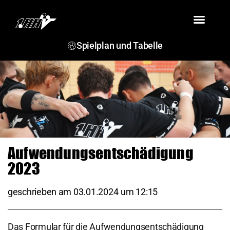
VEREIN
TEAMS
SPIELBERICHTE
TERMINE
JSG ROSENSTEIN
Spielplan und Tabelle
Aufwendungsentschädigung
2023
geschrieben am
03.01.2024
um
12:15
Das Formular für die Aufwendungsentschädigung