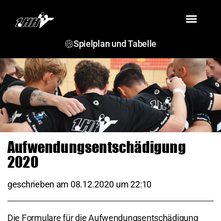
VEREIN
TEAMS
SPIELBERICHTE
TERMINE
JSG ROSENSTEIN
Spielplan und Tabelle
Aufwendungsentschädigung
2020
geschrieben am
08.12.2020
um
22:10
Die Formulare für die Aufwendungsentschädigung