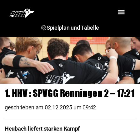
VEREIN
TEAMS
SPIELBERICHTE
TERMINE
JSG ROSENSTEIN
Spielplan und Tabelle
1. HHV : SPVGG Renningen 2 – 17:21
geschrieben am
02.12.2025
um
09:42
Heubach liefert starken Kampf